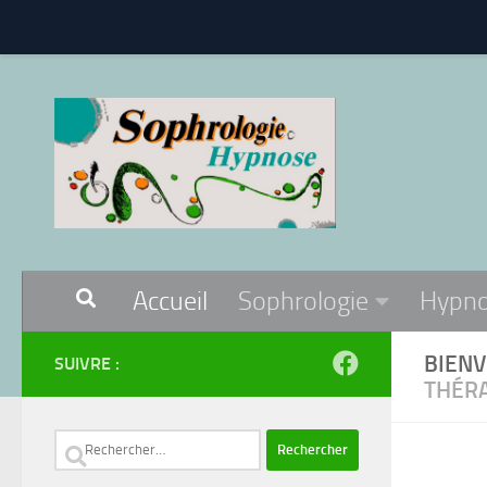
Skip to content
Accueil
Sophrologie
Hypn
BIENV
SUIVRE :
THÉRA
Rechercher :