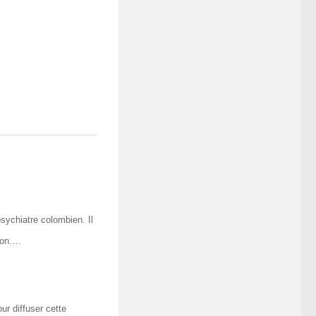
ychiatre colombien. Il
tion….
r diffuser cette