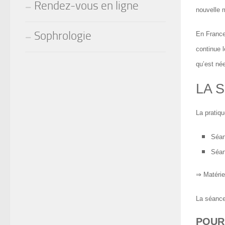
Rendez-vous en ligne
nouvelle 
Sophrologie
En France
continue 
qu’est né
LA 
La pratiqu
Séan
Séan
⇒ Matérie
La séance
POUR