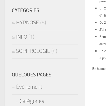
prés
En 2
CATÉGORIES
d’inf
HYPNOSE
(5)
De 2
J’ai
INFO
(1)
Entr
acti
SOPHROLOGIE
(4)
En 2
Alph
En harmoni
QUELQUES PAGES
Évènement
Catégories