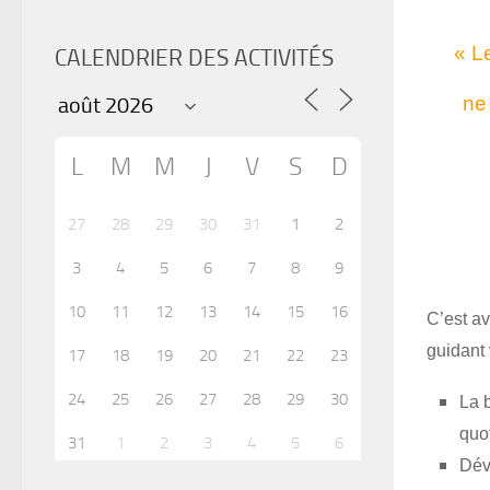
« Le 
CALENDRIER DES ACTIVITÉS
ne
L
M
M
J
V
S
D
mais
27
28
29
30
31
1
2
3
4
5
6
7
8
9
10
11
12
13
14
15
16
C’est av
guidant 
17
18
19
20
21
22
23
24
25
26
27
28
29
30
La b
quo
31
1
2
3
4
5
6
Dév