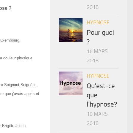
2018
nose ?
HYPNOSE
Pour quoi
?
 Luxembourg.
16 MARS
a douleur physique,
2018
HYPNOSE
Qu’est-ce
 « Soignant-Soigné ».
que
tre
que j’avais appris et
l’hypnose?
16 MARS
2018
Brigitte Julien,