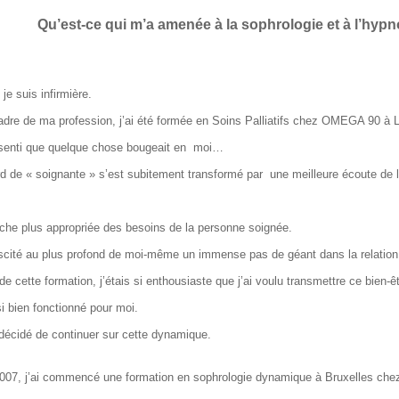
Qu’est-ce qui m’a amenée à la sophrologie et à l’hyp
 je suis infirmière.
adre de ma profession, j’ai été formée en Soins Palliatifs chez OMEGA 90 à
ai senti que quelque chose bougeait en moi…
d de « soignante » s’est subitement transformé par une meilleure écoute de l
che plus appropriée des besoins de la personne soignée.
scité au plus profond de moi-même un immense pas de géant dans la relation
e cette formation, j’étais si enthousiaste que j’ai voulu transmettre ce bien-ê
si bien fonctionné pour moi.
 décidé de continuer sur cette dynamique.
007, j’ai commencé une formation en sophrologie dynamique à Bruxelles chez 