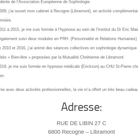
idente de l’Association Européenne de Sophrologie.
009, j’ai ouvert mon cabinet à Recogne (Libramont), en activité complémentai
irmière.
011 à 2015, je me suis formée à l’hypnose au sein de l’Institut du Dr Eric Mair
 également suivi deux modules en PRH (Personnalité et Relations Humaines) 
e 2010 et 2016, j’ai animé des séances collectives en sophrologie dynamique
vités « Bien-être » proposées par la Mutualité Chrétienne de Libramont.
018, je me suis formée en hypnose médicale (Erickson) au CHU St-Pierre che
en.
e avec deux activités professionnelles, la vie m’a offert un très beau cadeau
Adresse:
RUE DE LIBIN 27 C
6800 Recogne – Libramont