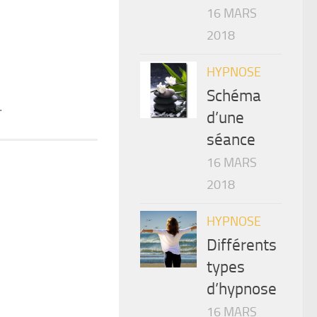
16 MARS
2018
HYPNOSE
Schéma
.
d’une
séance
16 MARS
2018
HYPNOSE
Différents
types
d’hypnose
16 MARS