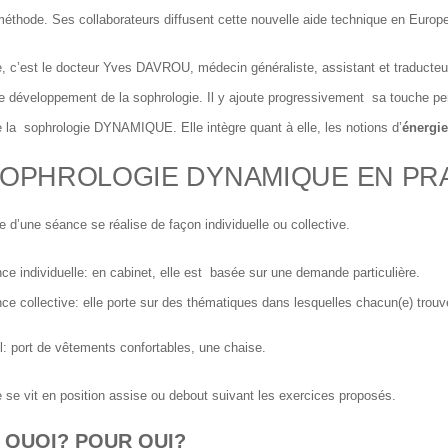
méthode. Ses collaborateurs diffusent cette nouvelle aide technique en Europ
, c’est le docteur Yves DAVROU, médecin généraliste, assistant et traduct
le développement de la sophrologie. Il y ajoute progressivement sa touche per
e la sophrologie DYNAMIQUE. Elle intègre quant à elle, les notions d’
énergie
SOPHROLOGIE DYNAMIQUE EN PR
e d’une séance se réalise de façon individuelle ou collective.
ce individuelle: en cabinet, elle est basée sur une demande particulière.
ce collective: elle porte sur des thématiques dans lesquelles chacun(e) trouve
l: port de vêtements confortables, une chaise.
 se vit en position assise ou debout suivant les exercices proposés.
 QUOI? POUR QUI?