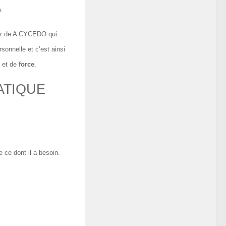
e.
eur de A CYCEDO qui
sonnelle et c’est ainsi
et de
force
.
ATIQUE
 ce dont il a besoin.