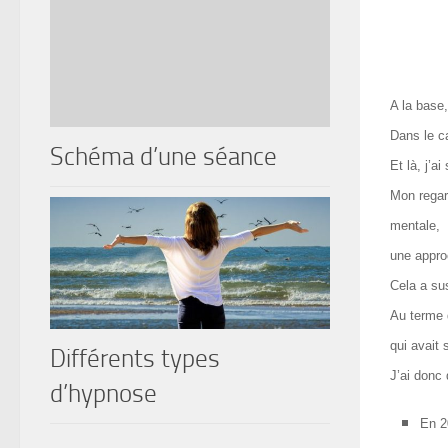
A la base,
Dans le c
Schéma d’une séance
Et là, j’
Mon regar
mentale,
une appro
Cela a su
Au terme d
qui avait 
Différents types
J’ai donc
d’hypnose
En 2