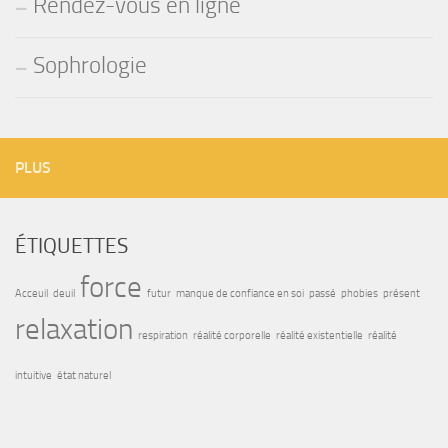
Rendez-vous en ligne
Sophrologie
PLUS
ÉTIQUETTES
force
Acceuil
deuil
futur
manque de confiance en soi
passé
phobies
présent
relaxation
respiration
réalité corporelle
réalité existentielle
réalité
intuitive
état naturel