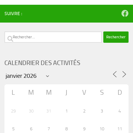
SUIVRE :
Rechercher :
CALENDRIER DES ACTIVITÉS
L
M
M
J
V
S
D
29
30
31
1
2
3
4
5
6
7
8
9
10
11