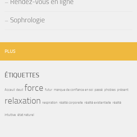
Rendez-vous en ligne
Sophrologie
PLUS
ÉTIQUETTES
force
Acceuil
deuil
futur
manque de confiance en soi
passé
phobies
présent
relaxation
respiration
réalité corporelle
réalité existentielle
réalité
intuitive
état naturel