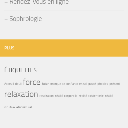
Rendez-vous en ligne
Sophrologie
PLUS
ÉTIQUETTES
force
Acceuil
deuil
futur
manque de confiance en soi
passé
phobies
présent
relaxation
respiration
réalité corporelle
réalité existentielle
réalité
intuitive
état naturel